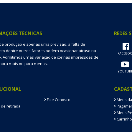
MAÇÕES TÉCNICAS
REDES S
de produção é apenas uma previsão, a falta de
o dentre outros fatores podem ocasionar atraso na
FACEBO
. Admitimos umas variação de cor nas impressões de
para mais ou para menos.
YOUTUB
TUCIONAL
CADAS
Fale Conosco
Meus da
 de retirada
Pagamen
Meus Pe
Carrinho