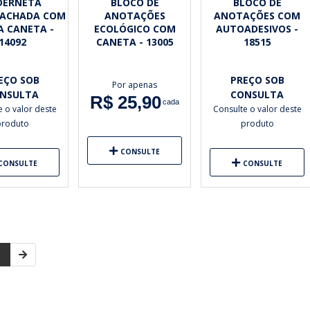
DERNETA
BLOCO DE
BLOCO DE
ACHADA COM
ANOTAÇÕES
ANOTAÇÕES COM
A CANETA -
ECOLÓGICO COM
AUTOADESIVOS -
14092
CANETA - 13005
18515
EÇO SOB
PREÇO SOB
Por apenas
NSULTA
CONSULTA
R$ 25,90
cada
e o valor deste
Consulte o valor deste
produto
produto
CONSULTE
CONSULTE
CONSULTE
1