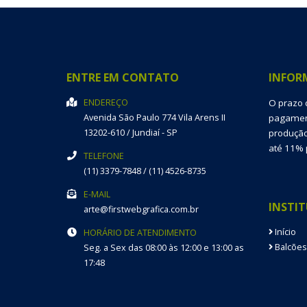
ENTRE EM CONTATO
INFOR
ENDEREÇO
O prazo 
Avenida São Paulo 774
Vila Arens II
pagament
13202-610
/
Jundiaí
- SP
produção
até 11% 
TELEFONE
(11) 3379-7848 / (11) 4526-8735
E-MAIL
INSTI
arte@firstwebgrafica.com.br
Início
HORÁRIO DE ATENDIMENTO
Balcões
Seg. a Sex das 08:00 às 12:00 e 13:00 as
17:48