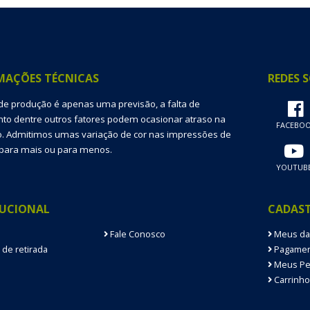
MAÇÕES TÉCNICAS
REDES S
de produção é apenas uma previsão, a falta de
o dentre outros fatores podem ocasionar atraso na
FACEBO
. Admitimos umas variação de cor nas impressões de
para mais ou para menos.
YOUTUB
TUCIONAL
CADAS
Fale Conosco
Meus da
 de retirada
Pagamen
Meus Pe
Carrinho