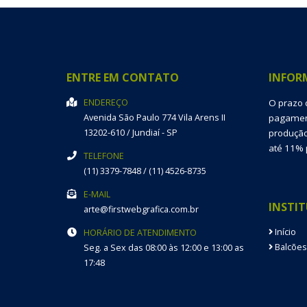
ENTRE EM CONTATO
INFOR
ENDEREÇO
O prazo 
Avenida São Paulo 774
Vila Arens II
pagament
13202-610
/
Jundiaí
- SP
produção
até 11% 
TELEFONE
(11) 3379-7848 / (11) 4526-8735
E-MAIL
INSTI
arte@firstwebgrafica.com.br
Início
HORÁRIO DE ATENDIMENTO
Balcões
Seg. a Sex das 08:00 às 12:00 e 13:00 as
17:48