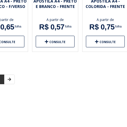
A A4 - PRETO
APOSTILA A4 - PRETO
APOSTILA A4 -
CO - F/VERSO
E BRANCO - FRENTE
COLORIDA - FRENTE
partir de
A partir de
A partir de
0,65
R$ 0,57
R$ 0,75
folha
folha
folha
CONSULTE
CONSULTE
CONSULTE
1