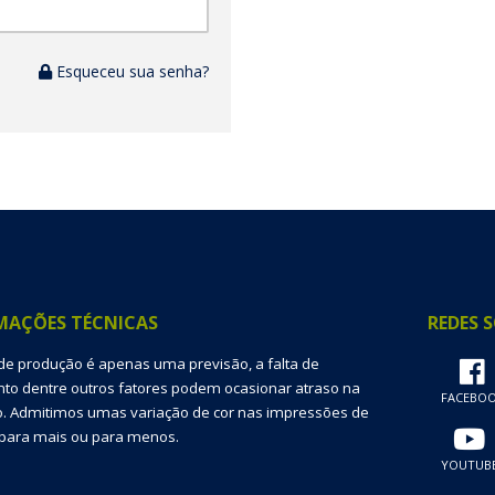
Esqueceu sua senha?
MAÇÕES TÉCNICAS
REDES S
de produção é apenas uma previsão, a falta de
o dentre outros fatores podem ocasionar atraso na
FACEBO
. Admitimos umas variação de cor nas impressões de
para mais ou para menos.
YOUTUB