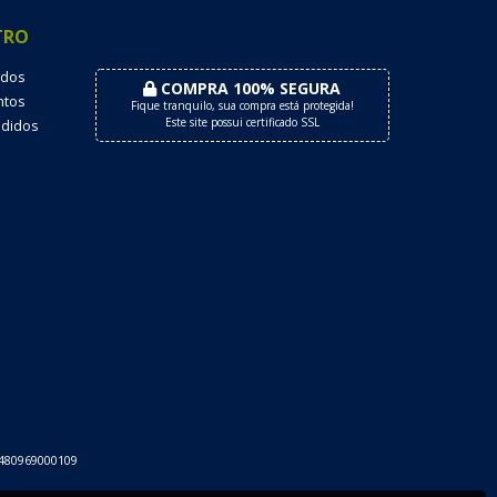
TRO
dos
COMPRA 100% SEGURA
tos
Fique tranquilo, sua compra está protegida!
Este site possui certificado SSL
didos
6480969000109