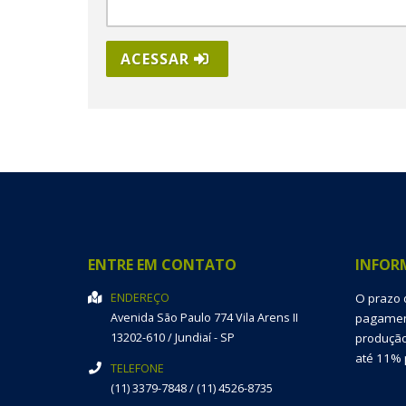
ACESSAR
ENTRE EM CONTATO
INFOR
ENDEREÇO
O prazo 
Avenida São Paulo 774
Vila Arens II
pagament
13202-610
/
Jundiaí
- SP
produção
até 11% 
TELEFONE
(11) 3379-7848 / (11) 4526-8735